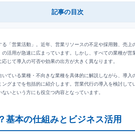
記事の目次
基本の仕組みとビジネス活用
するメリットとデメリット
する「営業活動」。近年、営業リソースの不足や採用難、売上
」の活用が急速に広まっています。しかし、すべての業種が営
ている業種11選と特徴
に応じて導入の可否や効果の出方が大きく異なります。
ない業種と判断基準
向いている業種・不向きな業種を具体的に解説しながら、導入
選び方と評価ポイント
ミングまでを包括的に紹介します。営業代行の導入を検討して
ベストなタイミングとは？
いないという方にも役立つ内容となっています。
する流れと実行フロー
：業種別の営業代行活用術
？基本の仕組みとビジネス活用
FAQ）